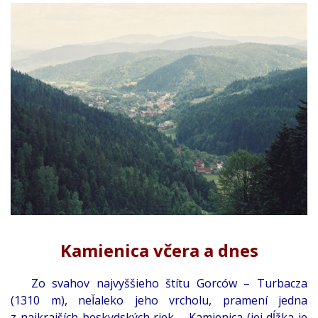
Kamienica včera a dnes
Zo svahov najvyššieho štítu Gorców – Turbacza
(1310 m), neĬaleko jeho vrcholu, pramení jedna
z najkrajších beskydských riek – Kamienica (jej dĺžka je