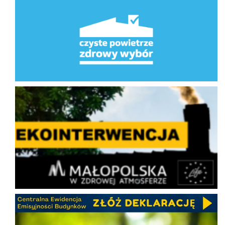
Ekointerwencja
CEEB