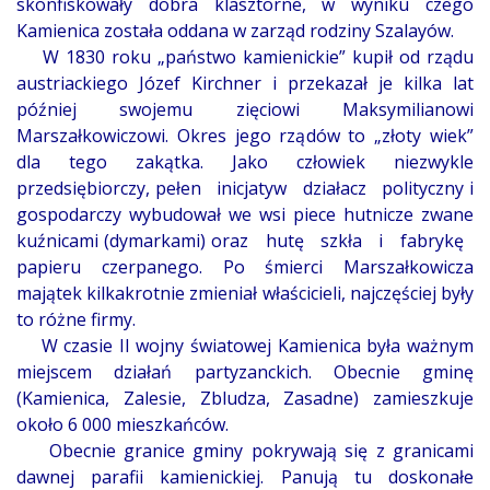
skonfiskowały dobra klasztorne, w wyniku czego
Kamienica została oddana w zarząd rodziny Szalayów.
W 1830 roku „państwo kamienickie” kupił od rządu
austriackiego Józef Kirchner i przekazał je kilka lat
później swojemu zięciowi Maksymilianowi
Marszałkowiczowi. Okres jego rządów to „złoty wiek”
dla tego zakątka. Jako człowiek niezwykle
przedsiębiorczy, pełen inicjatyw działacz polityczny i
gospodarczy wybudował we wsi piece hutnicze zwane
kuźnicami (dymarkami) oraz hutę szkła i fabrykę
papieru czerpanego. Po śmierci Marszałkowicza
majątek kilkakrotnie zmieniał właścicieli, najczęściej były
to różne firmy.
W czasie II wojny światowej Kamienica była ważnym
miejscem działań partyzanckich. Obecnie gminę
(Kamienica, Zalesie, Zbludza, Zasadne) zamieszkuje
około 6 000 mieszkańców.
Obecnie granice gminy pokrywają się z granicami
dawnej parafii kamienickiej. Panują tu doskonałe