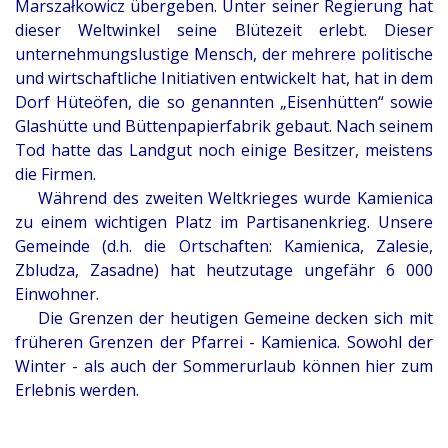
Marszałkowicz übergeben. Unter seiner Regierung hat
dieser Weltwinkel seine Blütezeit erlebt. Dieser
unternehmungslustige Mensch, der mehrere politische
und wirtschaftliche Initiativen entwickelt hat, hat in dem
Dorf Hüteöfen, die so genannten „Eisenhütten“ sowie
Glashütte und Büttenpapierfabrik gebaut. Nach seinem
Tod hatte das Landgut noch einige Besitzer, meistens
die Firmen.
Während des zweiten Weltkrieges wurde Kamienica
zu einem wichtigen Platz im Partisanenkrieg. Unsere
Gemeinde (d.h. die Ortschaften: Kamienica, Zalesie,
Zbludza, Zasadne) hat heutzutage ungefähr 6 000
Einwohner.
Die Grenzen der heutigen Gemeine decken sich mit
früheren Grenzen der Pfarrei - Kamienica. Sowohl der
Winter - als auch der Sommerurlaub können hier zum
Erlebnis werden.