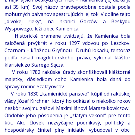
asi 35 km).
Svoj názov pravdepodobne dostala podľa
mohutných balvanov spestrujúcich jej tok. V doline tejto
„divokej rieky”, na hranici Gorców a Beskydu
Wyspowego, leží obec Kamienica.
Historické pramene uvádzajú, že Kamienica bola
založená prvýkrát v roku 1297 vdovou po Leszkovi
Czarnom – kňažnou Gryfinou. Druhú lokáciu, tentoraz
podľa zásad magdeburského práva, vykonal kláštor
klarisiek zo Starego Sącza.
V roku 1782 rakúske úrady skonfiškovali kláštorné
majetky, dôsledkom čoho Kamienica bola daná do
správy rodine Szalayovcov.
V roku 1830 „kamienické panstvo” kúpil od rakúskej
vlády Józef Kirchner, ktorý ho odkázal o niekoľko rokov
neskôr svojmu zašovi Maximiliánovi Marszałkowiczowi.
Obdobie jeho pôsobenia je „zlatým vekom” pre tento
kút. Ako človek nezvyčajne podnikavý, politický a
hospodársky činiteľ plný iniciatív, vybudoval v obci