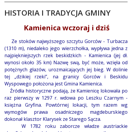
HISTORIA I TRADYCJA GMINY
Treść
Kamienica wczoraj i dziś
Ze stoków najwyższego szczytu Gorców - Turbacza
(1310 m), niedaleko jego wierzchołka, wypływa jedna z
najpiękniejszych rzek beskidzkich - Kamienica (jej dł.
wynosi około 35 km) Nazwę swą, być może, wzięła od
potężnych głazów, urozmaicających jej bieg. W dolinie
tej „dzikiej rzeki”, na granicy Gorców i Beskidu
Wyspowego położona jest Gmina Kamienica.
Źródła historyczne podają, że Kamienicę lokowała po
raz pierwszy w 1297 r. wdowa po Leszku Czarnym -
księżna Gryfina. Powtórnej lokacji, tym razem wg
wymogów prawa osadniczego magdeburskiego
dokonał klasztor Klarysek ze Starego Sącza.
W 1782 roku zaborcze władze austriackie