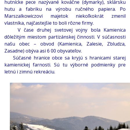
hutnícke pece nazývané kováčne (dymarky), sklársku
hutu a fabriku na výrobu ručného papiera. Po
Marszalkowiczovi majetok niekoľkokrát zmenil
vlastníka, najčastejšie to boli rôzne firmy.
V čase druhej svetovej vojny bola Kamienica
dôležitým miestom partizánskej činnosti. V súčasnosti
našu obec – obvod (Kamienica, Zalesie, Zbludza,
Zasadne) obýva asi 6 00 obyvateľov.
Súčasné hranice obce sa kryjú s hranicami starej
kamienickej farnosti. Sú tu výborné podmienky pre
letnú i zimnú rekreáciu.