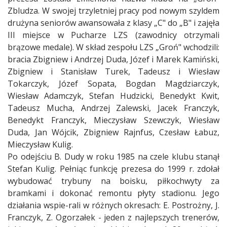
Zbludza. W swojej trzyletniej pracy pod nowym szyldem
drużyna seniorów awansowała z klasy „C" do „B" i zajęła
III miejsce w Pucharze LZS (zawodnicy otrzymali
brązowe medale). W skład zespołu LZS „Groń" wchodzili:
bracia Zbigniew i Andrzej Duda, Józef i Marek Kamiński,
Zbigniew i Stanisław Turek, Tadeusz i Wiesław
Tokarczyk, Józef Sopata, Bogdan Magdziarczyk,
Wiesław Adamczyk, Stefan Hudzicki, Benedykt Kwit,
Tadeusz Mucha, Andrzej Zalewski, Jacek Franczyk,
Benedykt Franczyk, Mieczysław Szewczyk, Wiesław
Duda, Jan Wójcik, Zbigniew Rajnfus, Czesław Łabuz,
Mieczysław Kulig.
Po odejściu B. Dudy w roku 1985 na czele klubu stanął
Stefan Kulig. Pełniąc funkcję prezesa do 1999 r. zdołał
wybudować trybuny na boisku, piłkochwyty za
bramkami i dokonać remontu płyty stadionu. Jego
działania wspie-rali w różnych okresach: E. Postrożny, J.
Franczyk, Z. Ogorzałek - jeden z najlepszych trenerów,