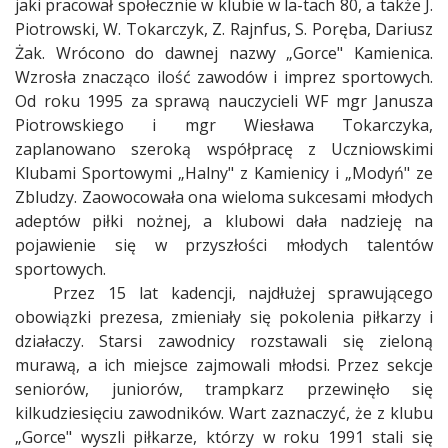
jaki pracował społecznie w klubie w la-tach 80, a także J.
Piotrowski, W. Tokarczyk, Z. Rajnfus, S. Poręba, Dariusz
Żak. Wrócono do dawnej nazwy „Gorce" Kamienica.
Wzrosła znacząco ilość zawodów i imprez sportowych.
Od roku 1995 za sprawą nauczycieli WF mgr Janusza
Piotrowskiego i mgr Wiesława Tokarczyka,
zaplanowano szeroką współpracę z Uczniowskimi
Klubami Sportowymi „Halny" z Kamienicy i „Modyń" ze
Zbludzy. Zaowocowała ona wieloma sukcesami młodych
adeptów piłki nożnej, a klubowi dała nadzieję na
pojawienie się w przyszłości młodych talentów
sportowych.
Przez 15 lat kadencji, najdłużej sprawującego
obowiązki prezesa, zmieniały się pokolenia piłkarzy i
działaczy. Starsi zawodnicy rozstawali się zieloną
murawą, a ich miejsce zajmowali młodsi. Przez sekcje
seniorów, juniorów, trampkarz przewinęło się
kilkudziesięciu zawodników. Wart zaznaczyć, że z klubu
„Gorce" wyszli piłkarze, którzy w roku 1991 stali się