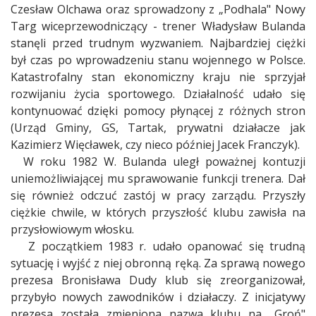
Czesław Olchawa oraz sprowadzony z „Podhala" Nowy
Targ wiceprzewodniczący - trener Władysław Bulanda
stanęli przed trudnym wyzwaniem. Najbardziej ciężki
był czas po wprowadzeniu stanu wojennego w Polsce.
Katastrofalny stan ekonomiczny kraju nie sprzyjał
rozwijaniu życia sportowego. Działalność udało się
kontynuować dzięki pomocy płynącej z różnych stron
(Urząd Gminy, GS, Tartak, prywatni działacze jak
Kazimierz Więcławek, czy nieco później Jacek Franczyk).
W roku 1982 W. Bulanda uległ poważnej kontuzji
uniemożliwiającej mu sprawowanie funkcji trenera. Dał
się również odczuć zastój w pracy zarządu. Przyszły
ciężkie chwile, w których przyszłość klubu zawisła na
przysłowiowym włosku.
Z początkiem 1983 r. udało opanować się trudną
sytuację i wyjść z niej obronną ręką. Za sprawą nowego
prezesa Bronisława Dudy klub się zreorganizował,
przybyło nowych zawodników i działaczy. Z inicjatywy
prezesa została zmieniona nazwa klubu na „Groń"