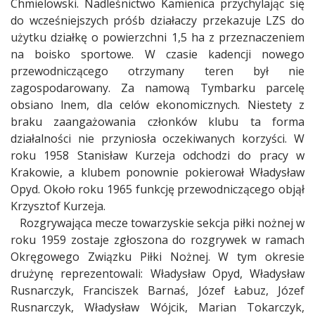
Chmielowski. Nadleśnictwo Kamienica przychylając się
do wcześniejszych próśb działaczy przekazuje LZS do
użytku działkę o powierzchni 1,5 ha z przeznaczeniem
na boisko sportowe. W czasie kadencji nowego
przewodniczącego otrzymany teren był nie
zagospodarowany. Za namową Tymbarku parcelę
obsiano lnem, dla celów ekonomicznych. Niestety z
braku zaangażowania członków klubu ta forma
działalności nie przyniosła oczekiwanych korzyści. W
roku 1958 Stanisław Kurzeja odchodzi do pracy w
Krakowie, a klubem ponownie pokierował Władysław
Opyd. Około roku 1965 funkcję przewodniczącego objął
Krzysztof Kurzeja.
Rozgrywająca mecze towarzyskie sekcja piłki nożnej w
roku 1959 zostaje zgłoszona do rozgrywek w ramach
Okręgowego Związku Piłki Nożnej. W tym okresie
drużynę reprezentowali: Władysław Opyd, Władysław
Rusnarczyk, Franciszek Barnaś, Józef Łabuz, Józef
Rusnarczyk, Władysław Wójcik, Marian Tokarczyk,