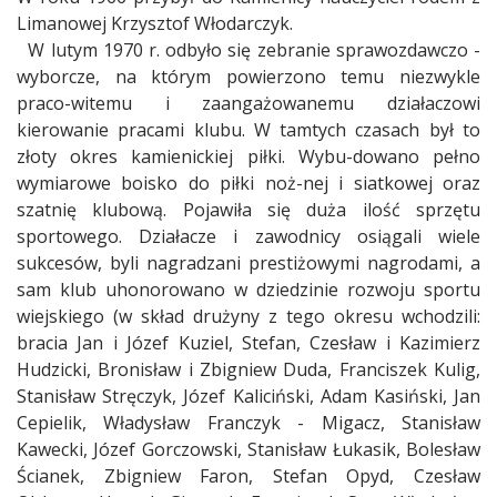
Limanowej Krzysztof Włodarczyk.
W lutym 1970 r. odbyło się zebranie sprawozdawczo -
wyborcze, na którym powierzono temu niezwykle
praco-witemu i zaangażowanemu działaczowi
kierowanie pracami klubu. W tamtych czasach był to
złoty okres kamienickiej piłki. Wybu-dowano pełno
wymiarowe boisko do piłki noż-nej i siatkowej oraz
szatnię klubową. Pojawiła się duża ilość sprzętu
sportowego. Działacze i zawodnicy osiągali wiele
sukcesów, byli nagradzani prestiżowymi nagrodami, a
sam klub uhonorowano w dziedzinie rozwoju sportu
wiejskiego (w skład drużyny z tego okresu wchodzili:
bracia Jan i Józef Kuziel, Stefan, Czesław i Kazimierz
Hudzicki, Bronisław i Zbigniew Duda, Franciszek Kulig,
Stanisław Stręczyk, Józef Kaliciński, Adam Kasiński, Jan
Cepielik, Władysław Franczyk - Migacz, Stanisław
Kawecki, Józef Gorczowski, Stanisław Łukasik, Bolesław
Ścianek, Zbigniew Faron, Stefan Opyd, Czesław