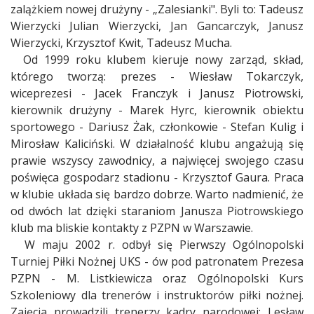
zalążkiem nowej drużyny - „Zalesianki". Byli to: Tadeusz
Wierzycki Julian Wierzycki, Jan Gancarczyk, Janusz
Wierzycki, Krzysztof Kwit, Tadeusz Mucha.
Od 1999 roku klubem kieruje nowy zarząd, skład,
którego tworzą: prezes - Wiesław Tokarczyk,
wiceprezesi - Jacek Franczyk i Janusz Piotrowski,
kierownik drużyny - Marek Hyrc, kierownik obiektu
sportowego - Dariusz Żak, członkowie - Stefan Kulig i
Mirosław Kaliciński. W działalność klubu angażują się
prawie wszyscy zawodnicy, a najwięcej swojego czasu
poświęca gospodarz stadionu - Krzysztof Gaura. Praca
w klubie układa się bardzo dobrze. Warto nadmienić, że
od dwóch lat dzięki staraniom Janusza Piotrowskiego
klub ma bliskie kontakty z PZPN w Warszawie.
W maju 2002 r. odbył się Pierwszy Ogólnopolski
Turniej Piłki Nożnej UKS - ów pod patronatem Prezesa
PZPN - M. Listkiewicza oraz Ogólnopolski Kurs
Szkoleniowy dla trenerów i instruktorów piłki nożnej.
Zajęcia prowadzili trenerzy kadry narodowej: Lesław