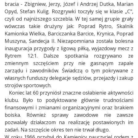
bracia - Zbigniew, Jerzy, Józef i Andrzej Dutka, Marian
Opyd, Stefan Kulig. Rozgrywki toczyły się w klasie „C",
czyli od najniższego szczebla. W tej samej grupie grały
wówczas takie drużyny jak: Poprad Rytro, Skalnik
Kamionka Wielka, Barciczanka Barcice, Krynica, Poprad
Muszyna, Sandecja II. Niezapomniana została bolesna
inauguracja przygody z ligową piłką, wyjazdowy mecz z
Rytrem 12:1. Dalsze spotkania rozgrywano ze
zmiennym szczęściem przy nie gasnącym zapale
zarządu i zawodników. Świadczą o tym pokrywane z
własnych funduszy delegacje sędziów, przejazdy i zakup
strojów sportowych.
Koniec lat 60 przyniósł znaczne osłabienie aktywności
klubu. Było to podyktowane głównie trudnościami
finansowymi i zmianami organizacyjnymi oraz brakiem
boiska. Również sprawy zawodowe nie zawsze
pozwalały działaczom na realizację postawionych im
zadań. Na szczęście okres ten nie trwał długo.
W roku 1966 przybył do Kamienicy nauczyciel rodem z