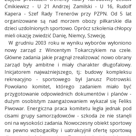
Ćmikiewicz - U 21 Andrzej Zamilski - U 16, Rudolf
Kapera - Szef Rady Trenerów przy PZPN. Od 5 lat
organizowane są nad morzem obozy piłkarskie dla
dzieci uzdolnionych sportowo. Oprócz szkolenia chłopcy
mieli okazję zwiedzić Danię, Niemcy, Szwecję.
W grudniu 2003 roku w wyniku wyborów wyłoniono
nowy zarząd z Wincentym Tokarczykiem na czele.
Główne zadania jakie pragnął zrealizować nowo obrany
zarząd były ambitne i miały charakter długofalowy.
Inicjatorem najważniejszego, tj.: budowy kompleksu
rekreacyjno - sportowego był Janusz Piotrowski.
Powołano komitet, którego zadaniem miało być
przygotowanie odpowiednich dokumentów i planów -
dużym osobistym zaangażowaniem wykazał się Feliks
Piwowar. Energiczna praca komitetu legła jednak pod
cisami grupy samorządowców - szkoda że nie stanęli
oni na wysokości zadania. Nowoczesny obiekt sportowy
na pewno wzbogaciłby i uatrakcyjnił ofertę sportową