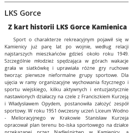
LKS Gorce
Treść
Z kart historii LKS Gorce Kamienica
Sport o charakterze rekreacyjnym pojawił się w
Kamienicy już parę lat po wojnie, według relacji
najstarszych mieszkańców gdzieś około roku 1949.
Szczególnie młodzież spędzająca w górach wakacje
grała w siatkówkę i uprawiała różne gry ruchowe
tworząc pierwsze nieformalne grupy sportowe. Dla
ujęcia w ramy organizacyjne wychowania fizycznego i
sportu wiejskiego, kilku aktywnych i entuzjastycznie
nastawionych działaczy na czele z Franciszkiem Kurzeją
i Władysławem Opydem, postanowiła założyć zespół
sportowy. W roku 1951 ówczesny uczeń Liceum Wodno
- Melioracyjnego w Krakowie Stanisław Kurzeja
opracował plan terenu bo-iska sportowego na działce
przekazanej przez Nadleśnictwo w Kamienicy, a