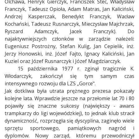
Olchawa, Henryk Gierczyk, Franciszek Stec, Władysław
Franczyk, Tadeusz Opioła, Adam Matras, Jan Kaliciński,
Andrzej Kasperczak, Benedykt Franczyk, Wacław
Kochański, Tadeusz Rusnarczyk, Mieczysław Majchrzak,
Ryszard Adamczyk, Jacek Franczyk). Do
najaktywniejszych członków w zarządzie należeli:
Eugeniusz Postrożny, Stefan Kulig, Jan Cepielik, inż.
Jerzy Honowski, inż. Józef Fajto, Ignacy Kaliciński, Jan
Kuziel oraz Józef Rusnarczyk i Józef Magdziarczyk.
15 października 1977 r. zginął tragicznie K.
Włodarczyk, zakończył się tym samym czas
intensywnego rozwoju dla LZS „Gorce".
Jak dotkliwa była utrata prężnego prezesa pokazały
kolejne lata. Wprawdzie jeszcze na przełomie lat 70 i 80
pojawiły się znaczne sukcesy (największy - awans
trampkarzy do ligi wojewódzkiej), to jednak klub stracił
dynamiczność, rozprzęgła się dyscyplina, zaginęło wiele
sprzętu sportowego, pamiątkowych nagród i
dyplomów. Nowy zarząd, któremu przewodniczył