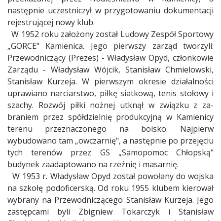
następnie uczestniczył w przygotowaniu dokumentacji
rejestrującej nowy klub.
W 1952 roku założony został Ludowy Zespół Sportowy
„GORCE" Kamienica. Jego pierwszy zarząd tworzyli:
Przewodniczący (Prezes) - Władysław Opyd, członkowie
Zarządu - Władysław Wójcik, Stanisław Chmielowski,
Stanisław Kurzeja. W pierwszym okresie działalności
uprawiano narciarstwo, piłkę siatkową, tenis stołowy i
szachy. Rozwój piłki nożnej utknął w związku z za-
braniem przez spółdzielnię produkcyjną w Kamienicy
terenu przeznaczonego na boisko. Najpierw
wybudowano tam „owczarnię", a następnie po przejęciu
tych terenów przez GS „Samopomoc Chłopską"
budynek zaadaptowano na rzeźnię i masarnię.
W 1953 r. Władysław Opyd został powołany do wojska
na szkołę podoficerską. Od roku 1955 klubem kierował
wybrany na Przewodniczącego Stanisław Kurzeja. Jego
zastępcami byli Zbigniew Tokarczyk i Stanisław