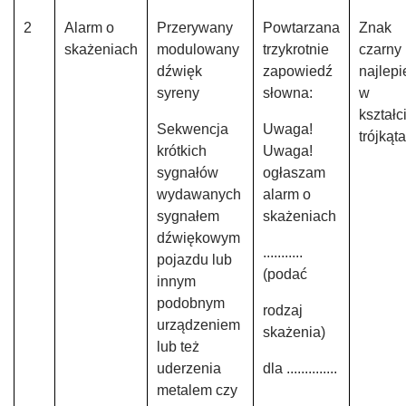
2
Alarm o
Przerywany
Powtarzana
Znak
skażeniach
modulowany
trzykrotnie
czarny
dźwięk
zapowiedź
najlepi
syreny
słowna:
w
kształc
Sekwencja
Uwaga!
trójkąta
krótkich
Uwaga!
sygnałów
ogłaszam
wydawanych
alarm o
sygnałem
skażeniach
dźwiękowym
...........
pojazdu lub
(podać
innym
podobnym
rodzaj
urządzeniem
skażenia)
lub też
uderzenia
dla ..............
metalem czy