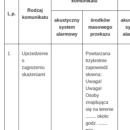
komunikatu
Rodzaj
L.p.
komunikatu
akustyczny
środków
aku
system
masowego
s
alarmowy
przekazu
al
1
Uprzedzenie
Powtarzana
o
trzykrotnie
zagrożeniu
zapowiedź
skażeniami
słowna:
Uwaga!
Uwaga!
Osoby
znajdująca
się na terenie
......... około
godz. ........