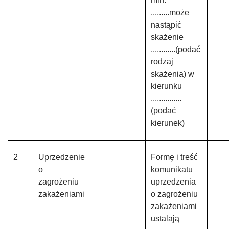
min.
.........może
nastąpić
skażenie
............(podać
rodzaj
skażenia) w
kierunku
...............
(podać
kierunek)
2
Uprzedzenie
Formę i treść
o
komunikatu
zagrożeniu
uprzedzenia
zakażeniami
o zagrożeniu
zakażeniami
ustalają