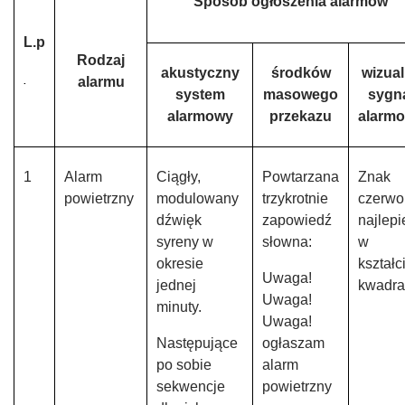
Sposób ogłoszenia alarmów
L.p
Rodzaj
akustyczny
środków
wizua
alarmu
.
system
masowego
sygn
alarmowy
przekazu
alarm
1
Alarm
Ciągły,
Powtarzana
Znak
powietrzny
modulowany
trzykrotnie
czerwo
dźwięk
zapowiedź
najlepi
syreny w
słowna:
w
okresie
kształc
Uwaga!
jednej
kwadra
Uwaga!
minuty.
Uwaga!
Następujące
ogłaszam
po sobie
alarm
sekwencje
powietrzny