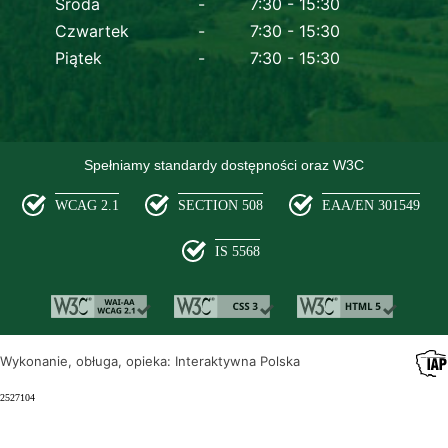
Środa
7:30 - 15:30
Czwartek
7:30 - 15:30
Piątek
7:30 - 15:30
Spełniamy standardy dostępności oraz W3C
WCAG 2.1
SECTION 508
EAA/EN 301549
IS 5568
Wykonanie, obługa, opieka: Interaktywna Polska
2527104