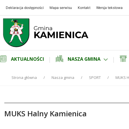
Deklaracja dostępności
Mapa serwisu
Kontakt
Wersja tekstowa
Gmina Kamienica
Gmina Kamienica
AKTUALNOŚCI
NASZA GMINA
Strona główna
Nasza gmina
SPORT
MUKS H
MUKS Halny Kamienica
Treść