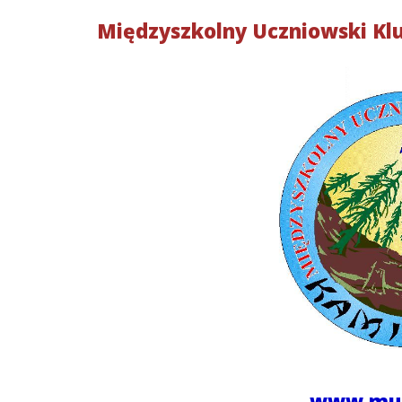
Międzysz
kolny Uczniowski Kl
www.muk