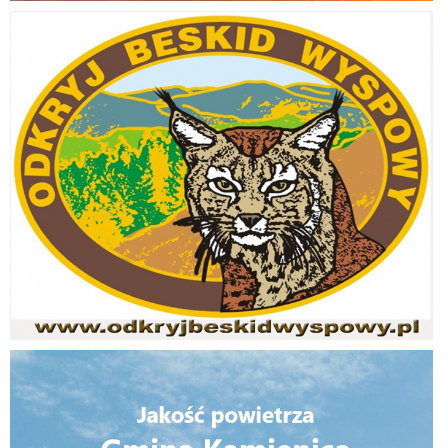
Odkryj Beskid Wyspowy
Jakość powietrza