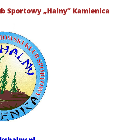
ub Sportowy „Halny” Kamienica
shalny.pl