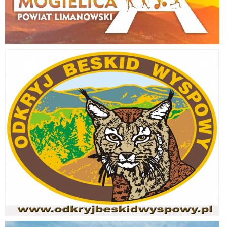
Odkryj Beskid Wyspowy
Jakość powietrza