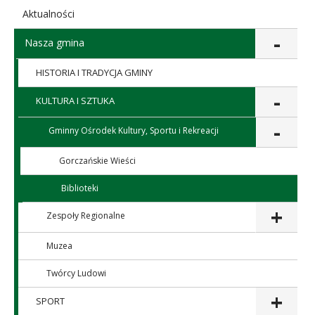
Aktualności
Nasza gmina
HISTORIA I TRADYCJA GMINY
KULTURA I SZTUKA
Gminny Ośrodek Kultury, Sportu i Rekreacji
Kliknij 
Gorczańskie Wieści
Biblioteki
Zespoły Regionalne
Kliknij 
Muzea
Twórcy Ludowi
SPORT