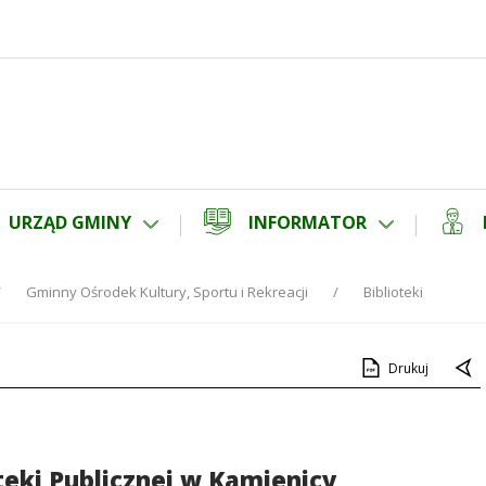
URZĄD GMINY
INFORMATOR
Gminny Ośrodek Kultury, Sportu i Rekreacji
Biblioteki
Drukuj
eki Publicznej w Kamienicy