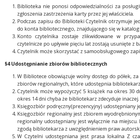
Biblioteka nie ponosi odpowiedzialności za posługi
zgłoszenia zastrzeżenia karty przez jej właściciela.
Podczas zapisu do Biblioteki Czytelnik otrzymuje j
do konta bibliotecznego, znajdującego się w katalogu
Konto czytelnika zostaje zlikwidowane w przypa
czytelnicze po upływie pięciu lat zostają usunięte z ba
Czytelnik może skorzystać z samoobsługowego zapis
§4 Udostępnianie zbiorów bibliotecznych
W Bibliotece obowiązuje wolny dostęp do półek, z
zbiorów regionalnych, które udostępnia bibliotekarz
Czytelnik może wypożyczyć 5 książek na okres 30 d
okres 14 dni chyba że bibliotekarz zdecyduje inaczej.
Księgozbiór podręczny(prezencyjny) udostępniany je
Księgozbiór regionalny jest zbiorem wyodrębnionym 
regionalny udostępniany jest wyłącznie na miejscu.
zgodą bibliotekarza z uwzględnieniem praw autorski
W Czytelni udostępniana jest prasa lokalna Z cz