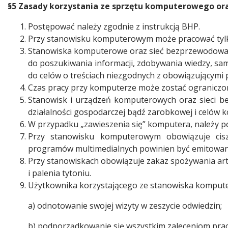
§5 Zasady korzystania ze sprzętu komputerowego or
Postępować należy zgodnie z instrukcją BHP.
Przy stanowisku komputerowym może pracować tylk
Stanowiska komputerowe oraz sieć bezprzewodowa 
do poszukiwania informacji, zdobywania wiedzy, sa
do celów o treściach niezgodnych z obowiązującymi 
Czas pracy przy komputerze może zostać ograniczo
Stanowisk i urządzeń komputerowych oraz sieci 
działalności gospodarczej bądź zarobkowej i celów 
W przypadku „zawieszenia się” komputera, należy p
Przy stanowisku komputerowym obowiązuje cisz
programów multimedialnych powinien być emitowany
Przy stanowiskach obowiązuje zakaz spożywania ar
i palenia tytoniu.
Użytkownika korzystającego ze stanowiska kompute
a) odnotowanie swojej wizyty w zeszycie odwiedzin;
b) podporządkowanie się wszystkim zaleceniom prac