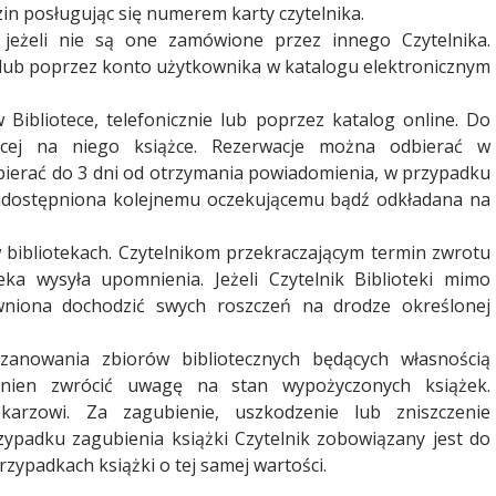
in posługując się numerem karty czytelnika.
jeżeli nie są one zamówione przez innego Czytelnika.
 lub poprzez konto użytkownika w katalogu elektronicznym
ibliotece, telefonicznie lub poprzez katalog online. Do
jącej na niego książce. Rezerwacje można odbierać w
ierać do 3 dni od otrzymania powiadomienia, w przypadku
a udostępniona kolejnemu oczekującemu bądź odkładana na
ibliotekach. Czytelnikom przekraczającym termin zwrotu
eka wysyła upomnienia. Jeżeli Czytelnik Biblioteki mimo
niona dochodzić swych roszczeń na drodze określonej
zanowania zbiorów bibliotecznych będących własnością
inien zwrócić uwagę na stan wypożyczonych książek.
karzowi. Za zagubienie, uszkodzenie lub zniszczenie
ypadku zagubienia książki Czytelnik zobowiązany jest do
zypadkach książki o tej samej wartości.