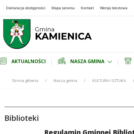
Deklaracja dostępności
Mapa serwisu
Kontakt
Wersja tekstowa
Gmina Kamienica
Gmina Kamienica
AKTUALNOŚCI
NASZA GMINA
Strona główna
Nasza gmina
KULTURA I SZTUKA
Biblioteki
Treść
Regulamin Gminnej Bibliot