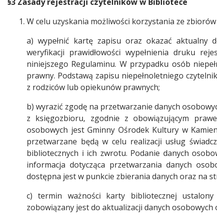
§3 Zasady rejestracji czytelników w Bibliotece
W celu uzyskania możliwości korzystania ze zbiorów b
a) wypełnić kartę zapisu oraz okazać aktualny
weryfikacji prawidłowości wypełnienia druku rej
niniejszego Regulaminu. W przypadku osób niepełno
prawny. Podstawą zapisu niepełnoletniego czytelni
z rodziców lub opiekunów prawnych;
b) wyrazić zgodę na przetwarzanie danych osobowyc
z księgozbioru, zgodnie z obowiązującym prawe
osobowych jest Gminny Ośrodek Kultury w Kamieni
przetwarzane będą w celu realizacji usług świadc
bibliotecznych i ich zwrotu. Podanie danych osobo
informacja dotycząca przetwarzania danych osobo
dostępna jest w punkcie zbierania danych oraz na st
c) termin ważności karty bibliotecznej ustalon
zobowiązany jest do aktualizacji danych osobowych 