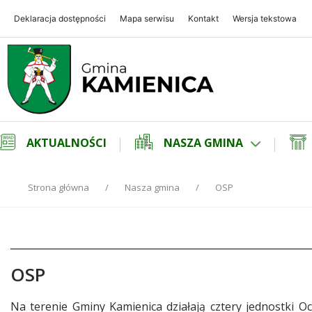
Deklaracja dostępności
Mapa serwisu
Kontakt
Wersja tekstowa
Gmina Kamienica
Gmina Kamienica
AKTUALNOŚCI
NASZA GMINA
Strona główna
Nasza gmina
OSP
OSP
Treść
Na terenie Gminy Kamienica działają cztery jednostki Oc