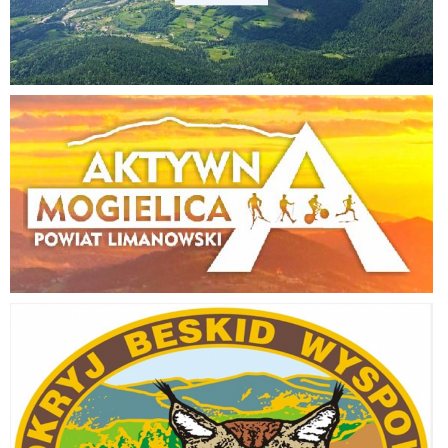
Aktywna Mogielica
Odkryj Beskid Wyspowy