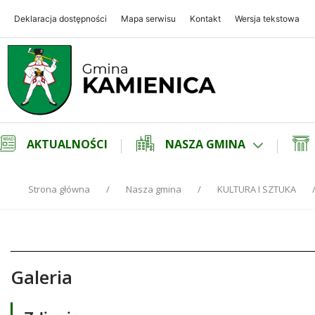
Deklaracja dostępności
Mapa serwisu
Kontakt
Wersja tekstowa
Gmina Kamienica
Gmina Kamienica
AKTUALNOŚCI
NASZA GMINA
Strona główna
Nasza gmina
KULTURA I SZTUKA
Galeria
Treść