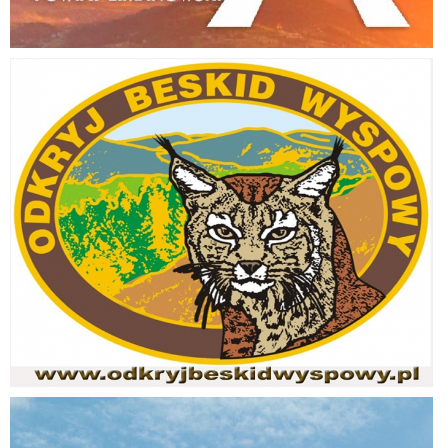
Odkryj Beskid Wyspowy
Jakość powietrza