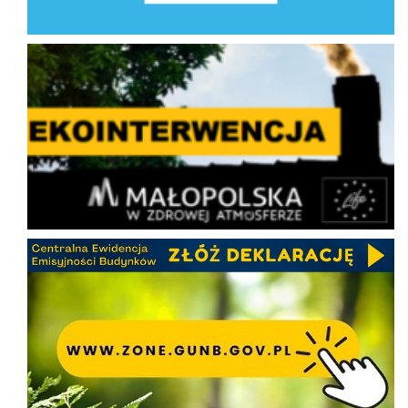
Ekointerwencja
CEEB