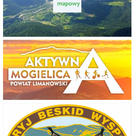
Aktywna Mogielica
Odkryj Beskid Wyspowy