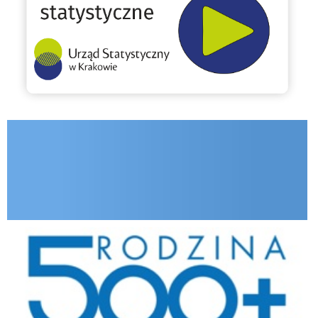
INTERNET.GOV.PL
Rodzina