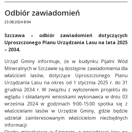
Odbiór zawiadomień
23.08.2024 8:04
Treść
Szczawa – odbiór zawiadomień dotyczących
Uproszczonego Planu Urządzania Lasu na lata 2025
– 2034.
Urząd Gminy informuje, że w budynku Pijalni Wód
Mineralnych w Szczawie są dostępne zawiadomienia dla
właścicieli lasów, dotyczące Uproszczonego Planu
Urządzania Lasu na okres od 1 stycznia 2025 r. do 31
grudnia 2034 r. W związku z wyłożeniem projektu do
wglądu i składanymi wnioskami wykonawca w dniu 03
września 2024 w godzinach 9:00-15:00 spotka się z
właścicielami lasów w Urzędzie Gminy, gdzie będzie
udzielał zainteresowanym właścicielom niezbędnych
informacji.
Osoby mieszkające w Szczawie, a posiadające lasy na