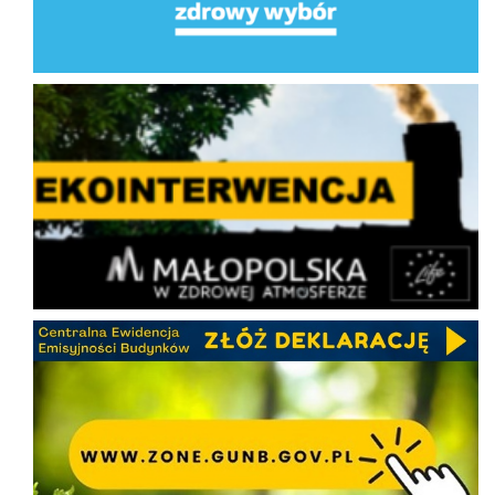
Ekointerwencja
CEEB