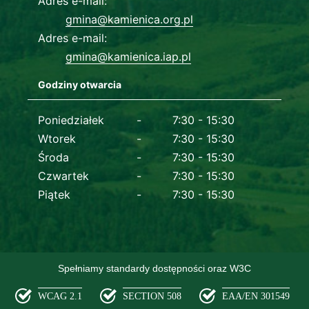
Adres e-mail
gmina@kamienica.org.pl
Adres e-mail
gmina@kamienica.iap.pl
Godziny otwarcia
Dane kontaktowe
Poniedziałek
7:30 - 15:30
Wtorek
7:30 - 15:30
Środa
7:30 - 15:30
Czwartek
7:30 - 15:30
Piątek
7:30 - 15:30
Spełniamy standardy dostępności oraz W3C
WCAG 2.1
SECTION 508
EAA/EN 301549