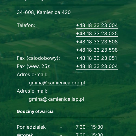
Adres urzędu
34-608, Kamienica 420
Dane kontaktowe
Telefon
+48 18 33 23 004
+48 18 33 23 025
+48 18 33 23 508
+48 18 33 23 598
Fax (całodobowy)
+48 18 33 23 051
Fax (wew. 25)
+48 18 33 23 004
Adres e-mail
gmina@kamienica.org.pl
Adres e-mail
gmina@kamienica.iap.pl
Godziny otwarcia
Dane kontaktowe
Poniedziałek
7:30 - 15:30
Wtorek
7:30 - 15:30