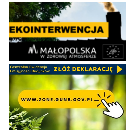
Ekointerwencja
CEEB